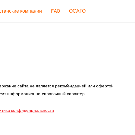
станские компании
FAQ
ОСАГО
Back
ержание сайта не является рекомендацией или офертой
To
осит информационно-справочный характер
Top
итика конфиденциальности