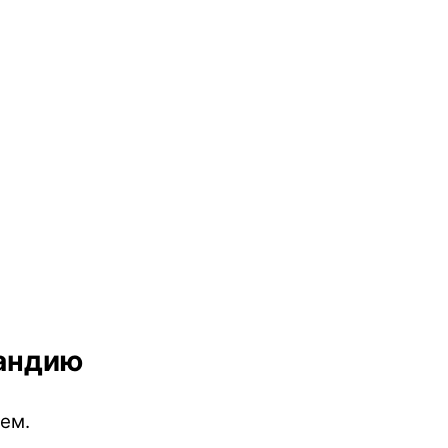
ландию
ем.