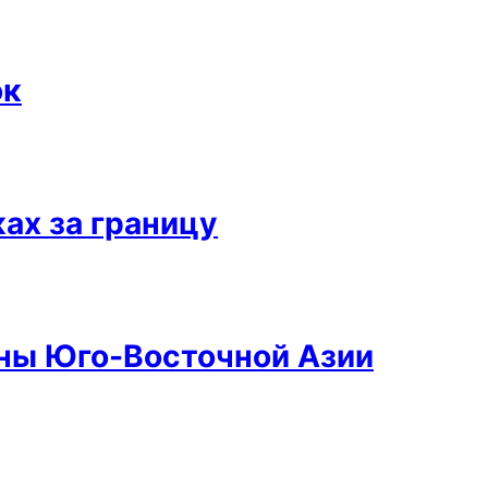
ок
ах за границу
аны Юго-Восточной Азии