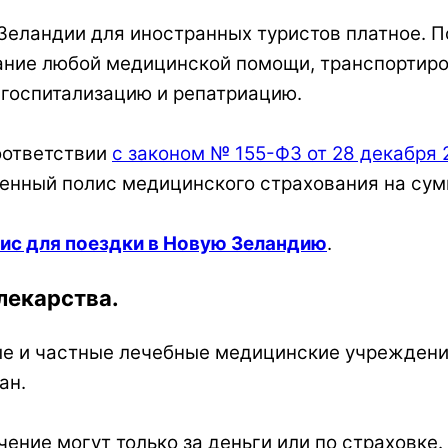
еландии для иностранных туристов платное. По
ание любой медицинской помощи, транспортиров
 госпитализацию и репатриацию.
оответствии
с законом № 155-ФЗ от 28 декабря 
нный полис медицинского страхования на сумм
лис для поездки в Новую Зеландию
.
 лекарства.
ые и частные лечебные медицинские учреждени
ан.
ение могут только за деньги или по страховке.