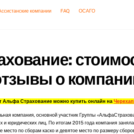
Ассистанские компании
FAQ
ОСАГО
хование: стоимос
отзывы о компани
т Альфа Страхование можно купить онлайн на
Черехап
ьная компания, основной участник Группы «АльфаСтрахова
х и юридических лиц. По итогам 2015 года компания занял
е место по сборам каско и девятое место по размеру сбор