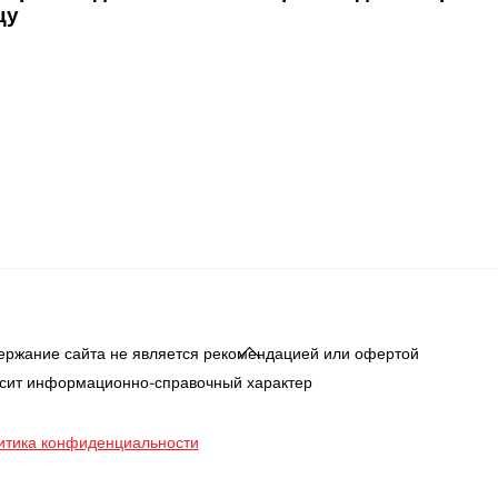
цу
Back
ержание сайта не является рекомендацией или офертой
To
осит информационно-справочный характер
Top
итика конфиденциальности