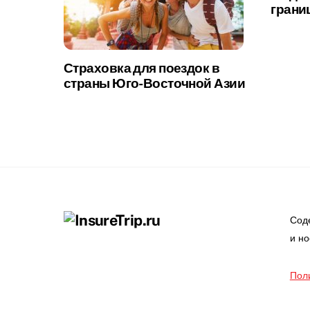
грани
Страховка для поездок в
страны Юго-Восточной Азии
Сод
и н
Пол